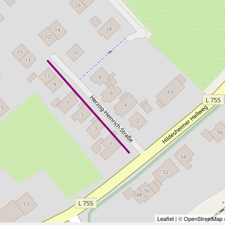
Leaflet
| ©
OpenStreetMap
c