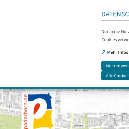
Inhalt anspringen
DATENSC
Durch die Nutz
Cookies verwe
(Öffnet
Mehr Infos
in
einem
Nur notwen
neuen
Tab)
Alle Cookie
Visuelle
Assistenzsoftware
öffnen.
Mit
der
Tastatur
erreichbar
über
ALT