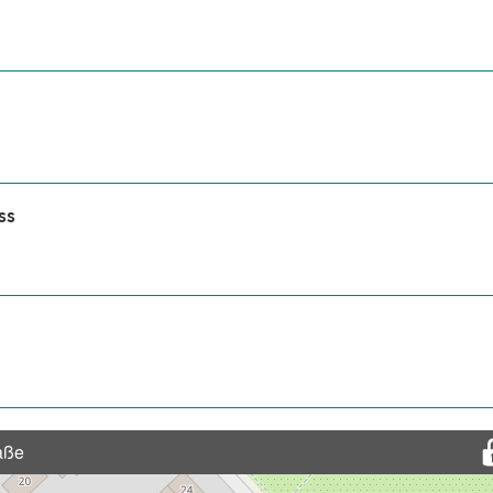
ss
aße