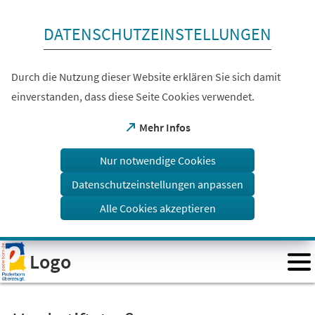
Inhalt anspringen
DATENSCHUTZEINSTELLUNGEN
Durch die Nutzung dieser Website erklären Sie sich damit
einverstanden, dass diese Seite Cookies verwendet.
(Öffnet
Mehr Infos
in
einem
Nur notwendige Cookies
neuen
Tab)
Datenschutzeinstellungen anpassen
Alle Cookies akzeptieren
Visuelle
Logo
Assistenzsoftware
öffnen.