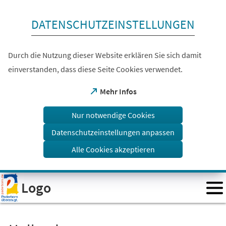
Inhalt anspringen
DATENSCHUTZEINSTELLUNGEN
Durch die Nutzung dieser Website erklären Sie sich damit
einverstanden, dass diese Seite Cookies verwendet.
(Öffnet
Mehr Infos
in
einem
Nur notwendige Cookies
neuen
Tab)
Datenschutzeinstellungen anpassen
Alle Cookies akzeptieren
Visuelle
Logo
Assistenzsoftware
öffnen.