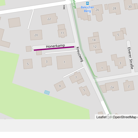
Leaflet
| ©
OpenStreetMap
c