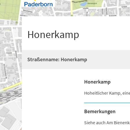
+
1
Honerkamp
Straßenname: Honerkamp
Honerkamp
Hoheitlicher Kamp, ein
Bemerkungen
Siehe auch Am Bienen