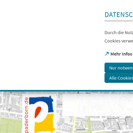
Inhalt anspringen
DATENSC
Durch die Nutz
Cookies verwe
(Öffnet
Mehr Infos
in
einem
Nur notwen
neuen
Tab)
Alle Cookie
Visuelle
Assistenzsoftware
öffnen.
Mit
der
Tastatur
erreichbar
über
ALT