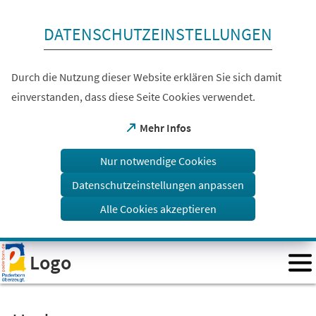
Inhalt anspringen
DATENSCHUTZEINSTELLUNGEN
Durch die Nutzung dieser Website erklären Sie sich damit
einverstanden, dass diese Seite Cookies verwendet.
(Öffnet
Mehr Infos
in
einem
Nur notwendige Cookies
neuen
Tab)
Datenschutzeinstellungen anpassen
Alle Cookies akzeptieren
Visuelle
Logo
Assistenzsoftware
öffnen.