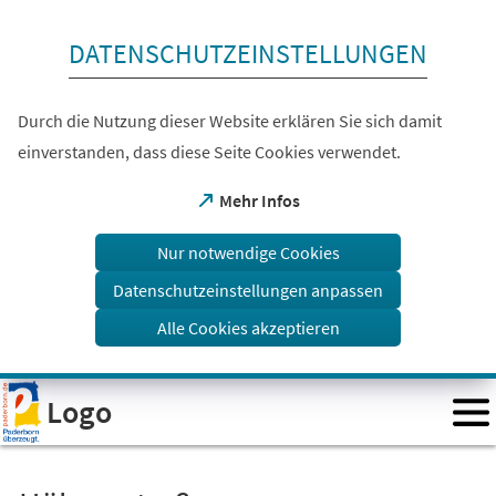
Inhalt anspringen
DATENSCHUTZEINSTELLUNGEN
Durch die Nutzung dieser Website erklären Sie sich damit
einverstanden, dass diese Seite Cookies verwendet.
(Öffnet
Mehr Infos
in
einem
Nur notwendige Cookies
neuen
Tab)
Datenschutzeinstellungen anpassen
Alle Cookies akzeptieren
Visuelle
Logo
Assistenzsoftware
öffnen.