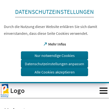
Inhalt anspringen
DATENSCHUTZEINSTELLUNGEN
Durch die Nutzung dieser Website erklären Sie sich damit
einverstanden, dass diese Seite Cookies verwendet.
(Öffnet
Mehr Infos
in
einem
Nur notwendige Cookies
neuen
Tab)
Datenschutzeinstellungen anpassen
Alle Cookies akzeptieren
Visuelle
Logo
Assistenzsoftware
öffnen.