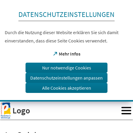
Inhalt anspringen
DATENSCHUTZEINSTELLUNGEN
Durch die Nutzung dieser Website erklären Sie sich damit
einverstanden, dass diese Seite Cookies verwendet.
(Öffnet
Mehr Infos
in
einem
Nur notwendige Cookies
neuen
Tab)
Datenschutzeinstellungen anpassen
Alle Cookies akzeptieren
Visuelle
Logo
Assistenzsoftware
öffnen.