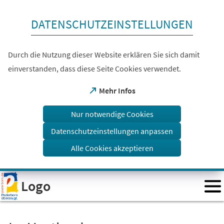
Inhalt anspringen
DATENSCHUTZEINSTELLUNGEN
Durch die Nutzung dieser Website erklären Sie sich damit
einverstanden, dass diese Seite Cookies verwendet.
(Öffnet
Mehr Infos
in
einem
Nur notwendige Cookies
neuen
Tab)
Datenschutzeinstellungen anpassen
Alle Cookies akzeptieren
Visuelle
Logo
Assistenzsoftware
öffnen.