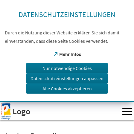
Inhalt anspringen
DATENSCHUTZEINSTELLUNGEN
Durch die Nutzung dieser Website erklären Sie sich damit
einverstanden, dass diese Seite Cookies verwendet.
(Öffnet
Mehr Infos
in
einem
Nur notwendige Cookies
neuen
Tab)
Datenschutzeinstellungen anpassen
Alle Cookies akzeptieren
Visuelle
Logo
Assistenzsoftware
öffnen.