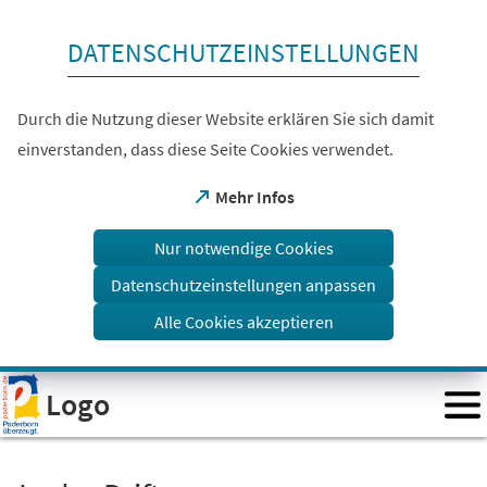
Inhalt anspringen
DATENSCHUTZEINSTELLUNGEN
Durch die Nutzung dieser Website erklären Sie sich damit
einverstanden, dass diese Seite Cookies verwendet.
(Öffnet
Mehr Infos
in
einem
Nur notwendige Cookies
neuen
Tab)
Datenschutzeinstellungen anpassen
Alle Cookies akzeptieren
Visuelle
Logo
Assistenzsoftware
öffnen.