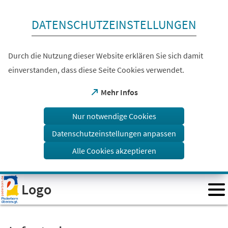
Inhalt anspringen
DATENSCHUTZEINSTELLUNGEN
Durch die Nutzung dieser Website erklären Sie sich damit
einverstanden, dass diese Seite Cookies verwendet.
(Öffnet
Mehr Infos
in
einem
Nur notwendige Cookies
neuen
Tab)
Datenschutzeinstellungen anpassen
Alle Cookies akzeptieren
Visuelle
Logo
Assistenzsoftware
öffnen.