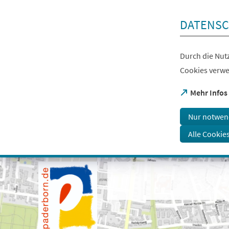
Inhalt anspringen
DATENSC
Durch die Nutz
Cookies verwe
(Öffnet
Mehr Infos
in
einem
Nur notwen
neuen
Tab)
Alle Cookie
Visuelle
Assistenzsoftware
öffnen.
Mit
der
Tastatur
erreichbar
über
ALT