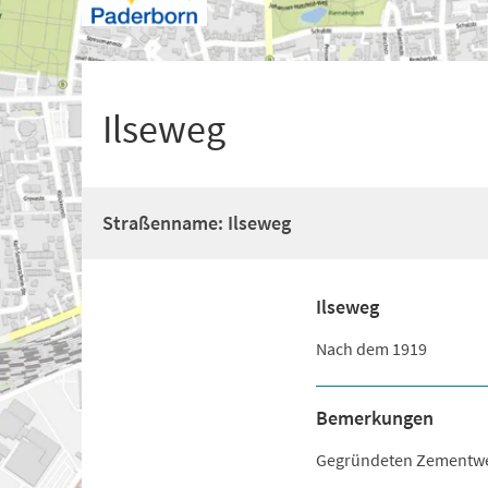
+
1
Ilseweg
Straßenname: Ilseweg
Ilseweg
Nach dem 1919
Bemerkungen
Gegründeten Zementwerk