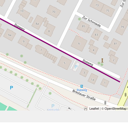
Leaflet
| ©
OpenStreetMap
c