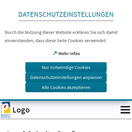
Inhalt anspringen
DATENSCHUTZEINSTELLUNGEN
Durch die Nutzung dieser Website erklären Sie sich damit
einverstanden, dass diese Seite Cookies verwendet.
(Öffnet
Mehr Infos
in
einem
Nur notwendige Cookies
neuen
Tab)
Datenschutzeinstellungen anpassen
Alle Cookies akzeptieren
Visuelle
Logo
Assistenzsoftware
öffnen.