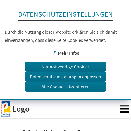
Inhalt anspringen
DATENSCHUTZEINSTELLUNGEN
Durch die Nutzung dieser Website erklären Sie sich damit
einverstanden, dass diese Seite Cookies verwendet.
(Öffnet
Mehr Infos
in
einem
Nur notwendige Cookies
neuen
Tab)
Datenschutzeinstellungen anpassen
Alle Cookies akzeptieren
Visuelle
Logo
Assistenzsoftware
öffnen.