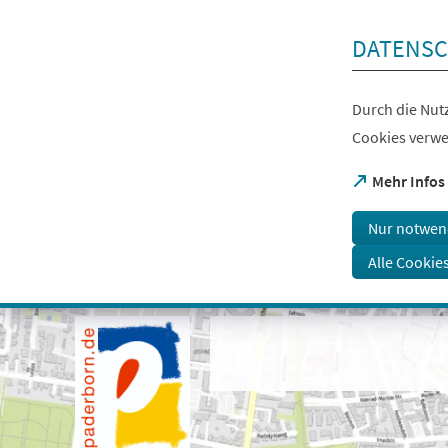
Inhalt anspringen
DATENSC
Durch die Nutz
Cookies verwe
(Öffnet
Mehr Infos
in
einem
Nur notwen
neuen
Tab)
Alle Cookie
Visuelle
Assistenzsoftware
öffnen.
Mit
der
Tastatur
erreichbar
über
ALT