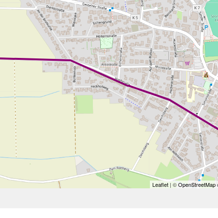
Leaflet
| ©
OpenStreetMap
c