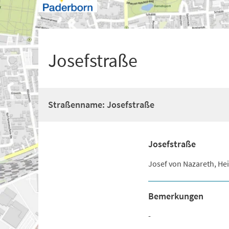
+
1
Josefstraße
Straßenname: Josefstraße
Josefstraße
Josef von Nazareth, He
Bemerkungen
-