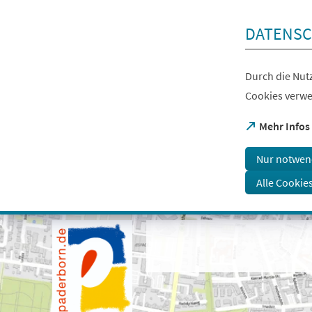
Inhalt anspringen
DATENSC
Durch die Nutz
Cookies verwe
(Öffnet
Mehr Infos
in
einem
Nur notwen
neuen
Tab)
Alle Cookie
Visuelle
Assistenzsoftware
öffnen.
Mit
der
Tastatur
erreichbar
über
ALT