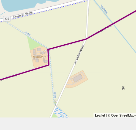
Leaflet
| ©
OpenStreetMap
c