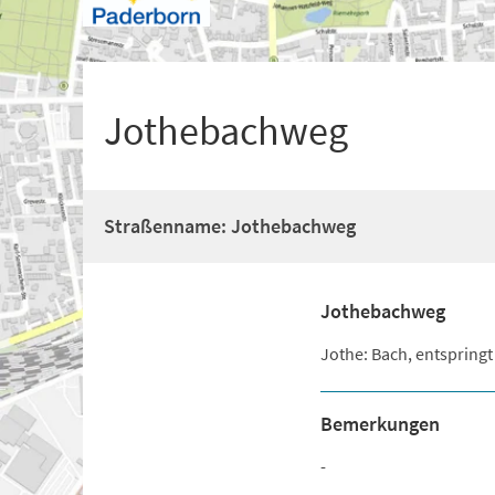
+
1
Jothebachweg
Straßenname: Jothebachweg
Jothebachweg
Jothe: Bach, entspringt
Bemerkungen
-