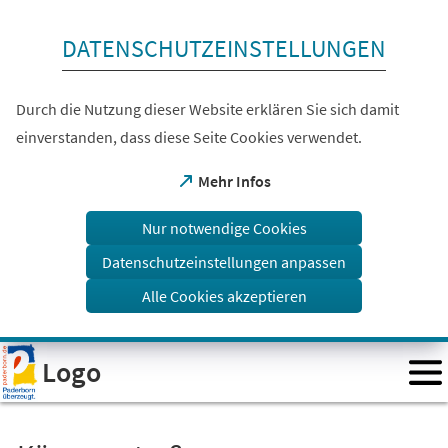
Inhalt anspringen
DATENSCHUTZEINSTELLUNGEN
Durch die Nutzung dieser Website erklären Sie sich damit
einverstanden, dass diese Seite Cookies verwendet.
(Öffnet
Mehr Infos
in
einem
Nur notwendige Cookies
neuen
Tab)
Datenschutzeinstellungen anpassen
Alle Cookies akzeptieren
Visuelle
Logo
Assistenzsoftware
öffnen.