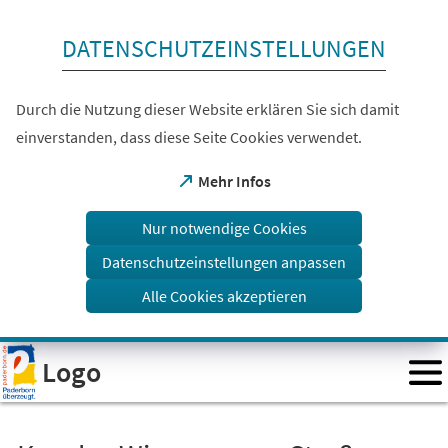
Inhalt anspringen
DATENSCHUTZEINSTELLUNGEN
Durch die Nutzung dieser Website erklären Sie sich damit
einverstanden, dass diese Seite Cookies verwendet.
(Öffnet
Mehr Infos
in
einem
Nur notwendige Cookies
neuen
Tab)
Datenschutzeinstellungen anpassen
Alle Cookies akzeptieren
Visuelle
Logo
Assistenzsoftware
öffnen.