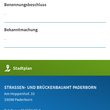
Benennungsbeschluss
-
Bekanntmachung
-
(Öffnet
Stadtplan
in
einem
neuen
Tab)
STRASSEN- UND BRÜCKENBAUAMT PADERBORN
Am Hoppenhof. 33
33098 Paderborn