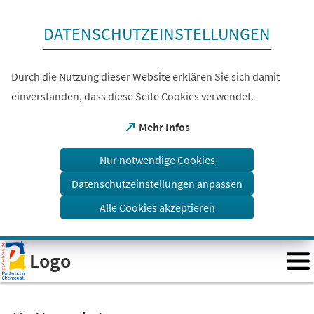
Inhalt anspringen
DATENSCHUTZEINSTELLUNGEN
Durch die Nutzung dieser Website erklären Sie sich damit
einverstanden, dass diese Seite Cookies verwendet.
(Öffnet
Mehr Infos
in
einem
Nur notwendige Cookies
neuen
Tab)
Datenschutzeinstellungen anpassen
Alle Cookies akzeptieren
Visuelle
Logo
Assistenzsoftware
öffnen.