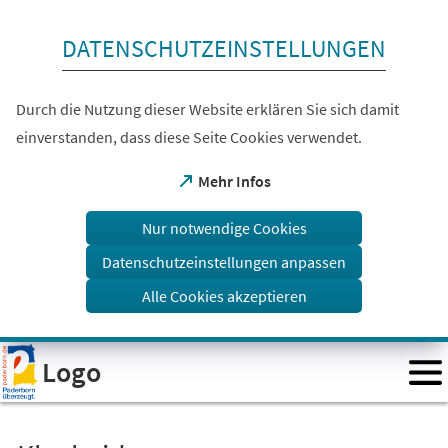
Inhalt anspringen
DATENSCHUTZEINSTELLUNGEN
Durch die Nutzung dieser Website erklären Sie sich damit
einverstanden, dass diese Seite Cookies verwendet.
(Öffnet
Mehr Infos
in
einem
Nur notwendige Cookies
neuen
Tab)
Datenschutzeinstellungen anpassen
Alle Cookies akzeptieren
Visuelle
Logo
Assistenzsoftware
öffnen.