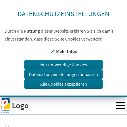
Inhalt anspringen
DATENSCHUTZEINSTELLUNGEN
Durch die Nutzung dieser Website erklären Sie sich damit
einverstanden, dass diese Seite Cookies verwendet.
(Öffnet
Mehr Infos
in
einem
Nur notwendige Cookies
neuen
Tab)
Datenschutzeinstellungen anpassen
Alle Cookies akzeptieren
Visuelle
Logo
Assistenzsoftware
öffnen.