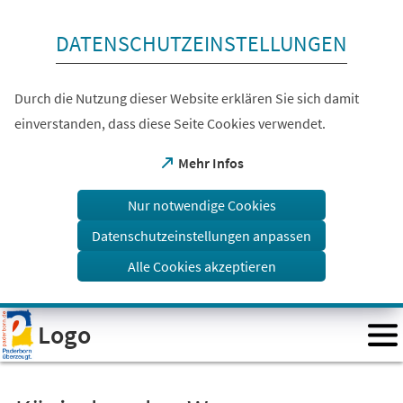
Inhalt anspringen
DATENSCHUTZEINSTELLUNGEN
Durch die Nutzung dieser Website erklären Sie sich damit
einverstanden, dass diese Seite Cookies verwendet.
(Öffnet
Mehr Infos
in
einem
Nur notwendige Cookies
neuen
Tab)
Datenschutzeinstellungen anpassen
Alle Cookies akzeptieren
Visuelle
Logo
Assistenzsoftware
öffnen.