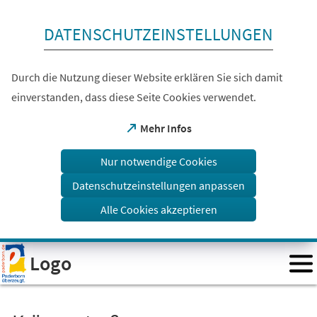
Inhalt anspringen
DATENSCHUTZEINSTELLUNGEN
Durch die Nutzung dieser Website erklären Sie sich damit
einverstanden, dass diese Seite Cookies verwendet.
(Öffnet
Mehr Infos
in
einem
Nur notwendige Cookies
neuen
Tab)
Datenschutzeinstellungen anpassen
Alle Cookies akzeptieren
Visuelle
Logo
Assistenzsoftware
öffnen.