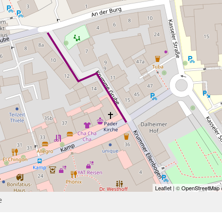
Leaflet
| ©
OpenStreetMap
c
e