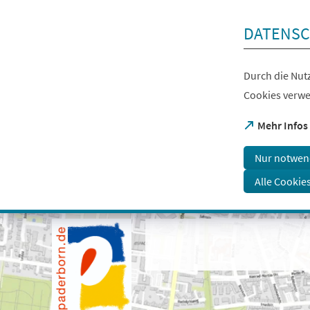
Inhalt anspringen
DATENSC
Durch die Nutz
Cookies verwe
(Öffnet
Mehr Infos
in
einem
Nur notwen
neuen
Tab)
Alle Cookie
Visuelle
Assistenzsoftware
öffnen.
Mit
der
Tastatur
erreichbar
über
ALT