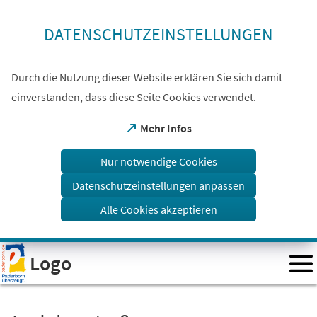
Inhalt anspringen
DATENSCHUTZEINSTELLUNGEN
Durch die Nutzung dieser Website erklären Sie sich damit
einverstanden, dass diese Seite Cookies verwendet.
(Öffnet
Mehr Infos
in
einem
Nur notwendige Cookies
neuen
Tab)
Datenschutzeinstellungen anpassen
Alle Cookies akzeptieren
Visuelle
Logo
Assistenzsoftware
öffnen.