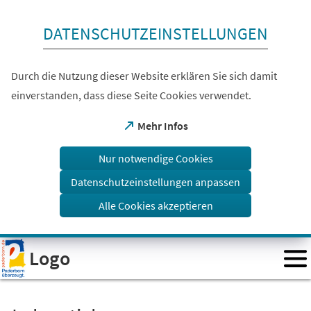
Inhalt anspringen
DATENSCHUTZEINSTELLUNGEN
Durch die Nutzung dieser Website erklären Sie sich damit
einverstanden, dass diese Seite Cookies verwendet.
(Öffnet
Mehr Infos
in
einem
Nur notwendige Cookies
neuen
Tab)
Datenschutzeinstellungen anpassen
Alle Cookies akzeptieren
Visuelle
Logo
Assistenzsoftware
öffnen.