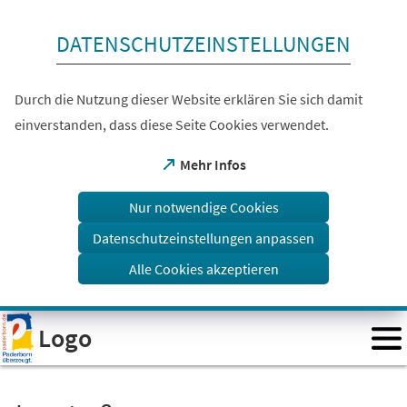
Inhalt anspringen
DATENSCHUTZEINSTELLUNGEN
Durch die Nutzung dieser Website erklären Sie sich damit
einverstanden, dass diese Seite Cookies verwendet.
(Öffnet
Mehr Infos
in
einem
Nur notwendige Cookies
neuen
Tab)
Datenschutzeinstellungen anpassen
Alle Cookies akzeptieren
Visuelle
Logo
Assistenzsoftware
öffnen.