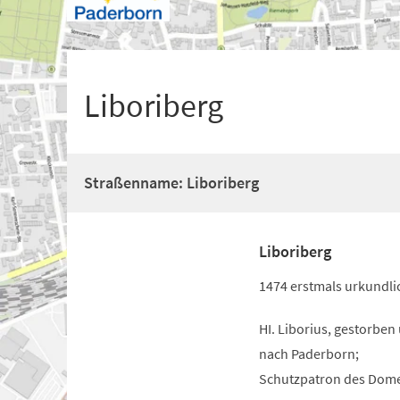
+
1
Liboriberg
Straßenname: Liboriberg
Liboriberg
1474 erstmals urkundli
HI. Liborius, gestorben
nach Paderborn;
Schutzpatron des Domes