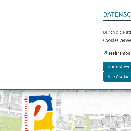
Inhalt anspringen
DATENSC
Durch die Nutz
Cookies verwe
(Öffnet
Mehr Infos
in
einem
Nur notwen
neuen
Tab)
Alle Cookie
Visuelle
Assistenzsoftware
öffnen.
Mit
der
Tastatur
erreichbar
über
ALT