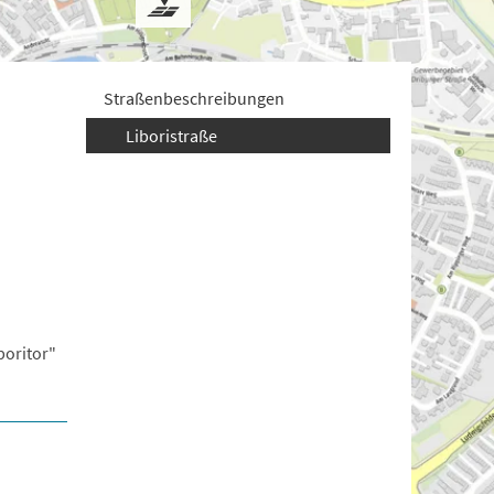
Straßenbeschreibungen
Liboristraße
boritor"