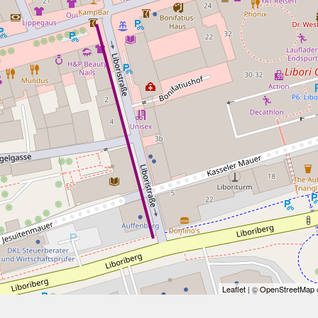
Leaflet
| ©
OpenStreetMap
c