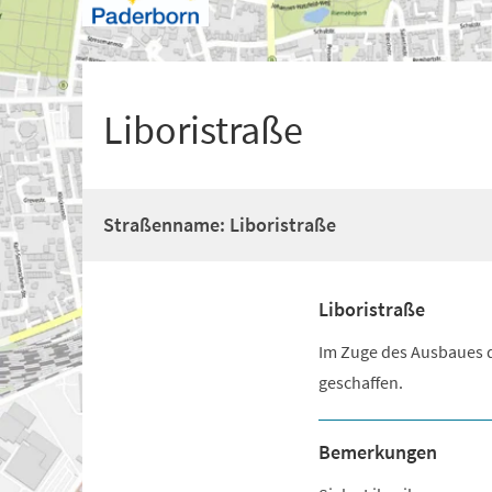
+
1
Liboristraße
Straßenname: Liboristraße
Liboristraße
Im Zuge des Ausbaues d
geschaffen.
Bemerkungen