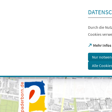
Inhalt anspringen
DATENSC
Durch die Nutz
Cookies verwe
(Öffnet
Mehr Infos
in
einem
Nur notwen
neuen
Tab)
Alle Cookie
Visuelle
Assistenzsoftware
öffnen.
Mit
der
Tastatur
erreichbar
über
ALT