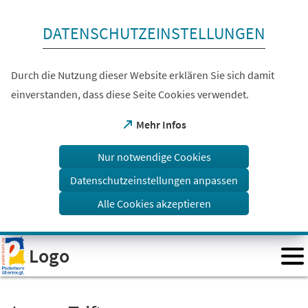
Inhalt anspringen
DATENSCHUTZEINSTELLUNGEN
Durch die Nutzung dieser Website erklären Sie sich damit
einverstanden, dass diese Seite Cookies verwendet.
(Öffnet
Mehr Infos
in
einem
Nur notwendige Cookies
neuen
Tab)
Datenschutzeinstellungen anpassen
Alle Cookies akzeptieren
Visuelle
Logo
Assistenzsoftware
öffnen.