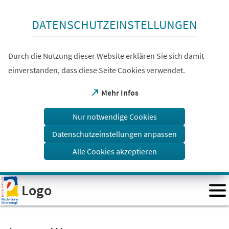
Inhalt anspringen
DATENSCHUTZEINSTELLUNGEN
Durch die Nutzung dieser Website erklären Sie sich damit
einverstanden, dass diese Seite Cookies verwendet.
(Öffnet
Mehr Infos
in
einem
Nur notwendige Cookies
neuen
Tab)
Datenschutzeinstellungen anpassen
Alle Cookies akzeptieren
Visuelle
Logo
Assistenzsoftware
öffnen.