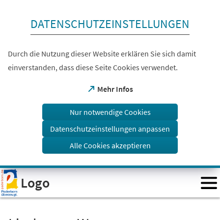
Inhalt anspringen
DATENSCHUTZEINSTELLUNGEN
Durch die Nutzung dieser Website erklären Sie sich damit
einverstanden, dass diese Seite Cookies verwendet.
(Öffnet
Mehr Infos
in
einem
Nur notwendige Cookies
neuen
Tab)
Datenschutzeinstellungen anpassen
Alle Cookies akzeptieren
Visuelle
Logo
Assistenzsoftware
öffnen.