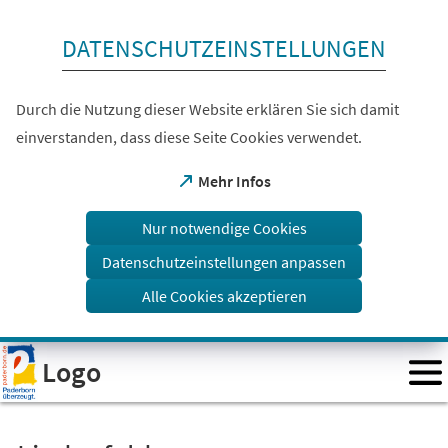
Inhalt anspringen
DATENSCHUTZEINSTELLUNGEN
Durch die Nutzung dieser Website erklären Sie sich damit
einverstanden, dass diese Seite Cookies verwendet.
(Öffnet
Mehr Infos
in
einem
Nur notwendige Cookies
neuen
Tab)
Datenschutzeinstellungen anpassen
Alle Cookies akzeptieren
Visuelle
Logo
Assistenzsoftware
öffnen.