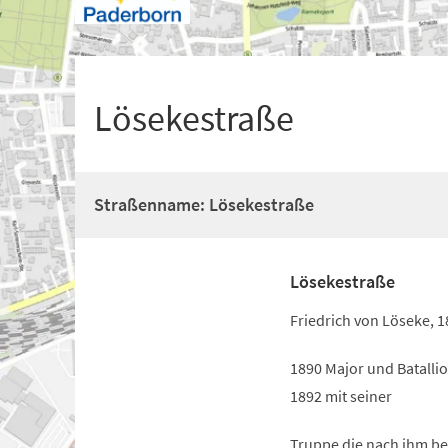
+
1
Lösekestraße
Straßenname: Lösekestraße
Lösekestraße
Friedrich von Löseke, 1
1890 Major und Batalli
1892 mit seiner
Truppe die nach ihm b