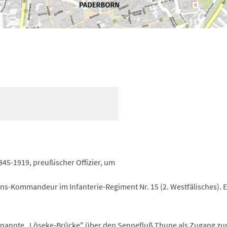
845-1919, preußischer Offizier, um
ons-Kommandeur im Infanterie-Regiment Nr. 15 (2. Westfälisches). 
enannte „Löseke-Brücke" über den Sennefluß Thune als Zugang z