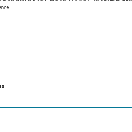
enne
ss