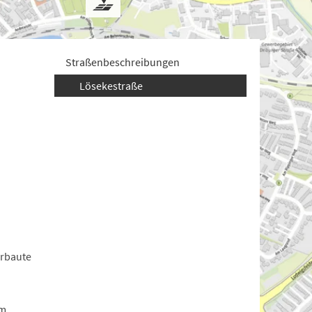
Straßenbeschreibungen
Lösekestraße
Erbaute
um