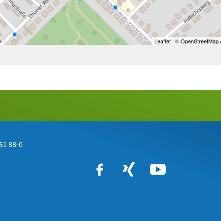
Leaflet
| ©
OpenStreetMap
c
51 88-0