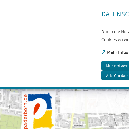
Inhalt anspringen
DATENSC
Durch die Nutz
Cookies verwe
(Öffnet
Mehr Infos
in
einem
Nur notwen
neuen
Tab)
Alle Cookie
Visuelle
Assistenzsoftware
öffnen.
Mit
der
Tastatur
erreichbar
über
ALT