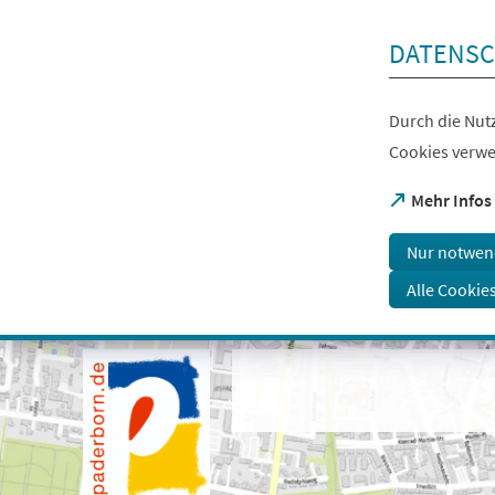
Inhalt anspringen
DATENSC
Durch die Nutz
Cookies verwe
(Öffnet
Mehr Infos
in
einem
Nur notwen
neuen
Tab)
Alle Cookie
Visuelle
Assistenzsoftware
öffnen.
Mit
der
Tastatur
erreichbar
über
ALT