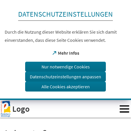
Inhalt anspringen
DATENSCHUTZEINSTELLUNGEN
Durch die Nutzung dieser Website erklären Sie sich damit
einverstanden, dass diese Seite Cookies verwendet.
(Öffnet
Mehr Infos
in
einem
Nur notwendige Cookies
neuen
Tab)
Datenschutzeinstellungen anpassen
Alle Cookies akzeptieren
Visuelle
Logo
Assistenzsoftware
öffnen.