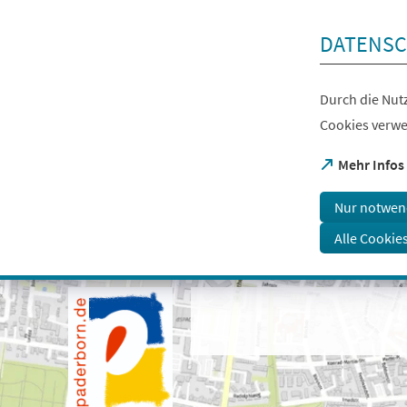
Inhalt anspringen
DATENSC
Durch die Nutz
Cookies verwe
(Öffnet
Mehr Infos
in
einem
Nur notwen
neuen
Tab)
Alle Cookie
Visuelle
Assistenzsoftware
öffnen.
Mit
der
Tastatur
erreichbar
über
ALT