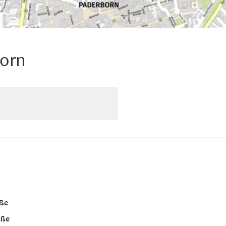
born
aße
aße