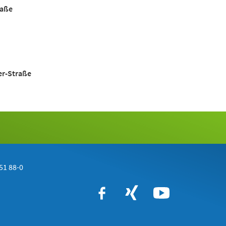
raße
er-Straße
51 88-0