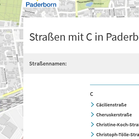
+
1
Straßen mit C in Pader
Straßennamen:
C
Cäcilienstraße
Cheruskerstraße
Christine-Koch-Str
Christoph-Tölle-Str