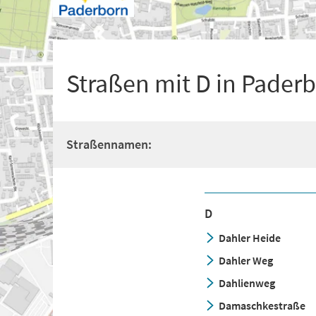
+
1
Straßen mit D in Pader
Straßennamen:
D
Dahler Heide
Dahler Weg
Dahlienweg
Damaschkestraße