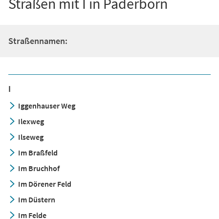
Straßen mit I in Paderborn
Straßennamen:
I
Iggenhauser Weg
Ilexweg
Ilseweg
Im Braßfeld
Im Bruchhof
Im Dörener Feld
Im Düstern
Im Felde