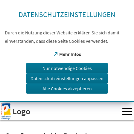
Inhalt anspringen
DATENSCHUTZEINSTELLUNGEN
Durch die Nutzung dieser Website erklären Sie sich damit
einverstanden, dass diese Seite Cookies verwendet.
(Öffnet
Mehr Infos
in
einem
Nur notwendige Cookies
neuen
Tab)
Datenschutzeinstellungen anpassen
Alle Cookies akzeptieren
Visuelle
Logo
Assistenzsoftware
öffnen.