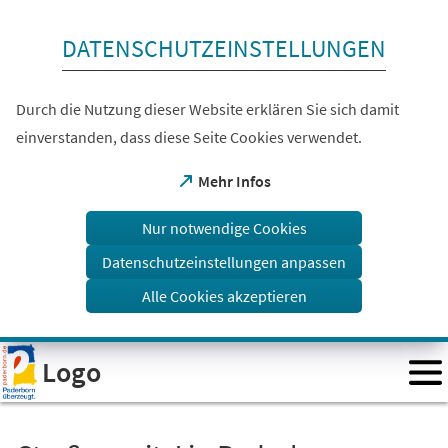
Inhalt anspringen
DATENSCHUTZEINSTELLUNGEN
Durch die Nutzung dieser Website erklären Sie sich damit
einverstanden, dass diese Seite Cookies verwendet.
(Öffnet
Mehr Infos
in
einem
Nur notwendige Cookies
neuen
Tab)
Datenschutzeinstellungen anpassen
Alle Cookies akzeptieren
Visuelle
Logo
Assistenzsoftware
öffnen.