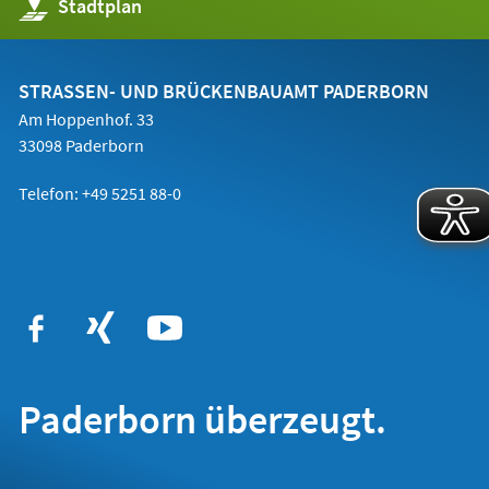
(Öffnet
Stadtplan
in
einem
neuen
Tab)
STRASSEN- UND BRÜCKENBAUAMT PADERBORN
Am Hoppenhof. 33
33098 Paderborn
Telefon: +49 5251 88-0
Paderborn überzeugt.