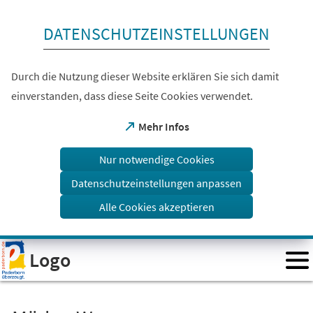
Inhalt anspringen
DATENSCHUTZEINSTELLUNGEN
Durch die Nutzung dieser Website erklären Sie sich damit
einverstanden, dass diese Seite Cookies verwendet.
(Öffnet
Mehr Infos
in
einem
Nur notwendige Cookies
neuen
Tab)
Datenschutzeinstellungen anpassen
Alle Cookies akzeptieren
Visuelle
Logo
Assistenzsoftware
öffnen.