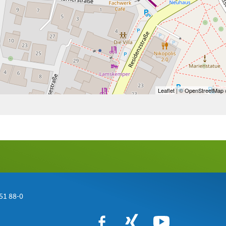
Leaflet
| ©
OpenStreetMap
c
51 88-0