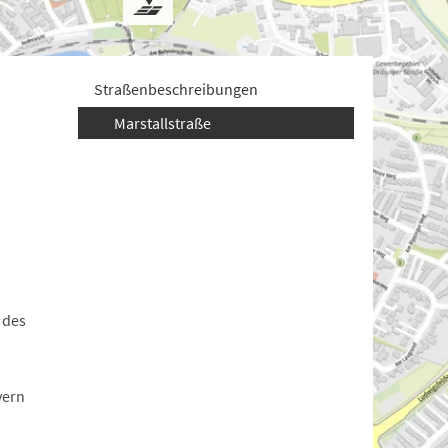
Straßenbeschreibungen
Marstallstraße
 des
yern