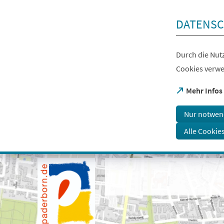
Inhalt anspringen
DATENSC
Durch die Nutz
Cookies verwe
(Öffnet
Mehr Infos
in
einem
Nur notwen
neuen
Tab)
Alle Cookie
Visuelle
Assistenzsoftware
öffnen.
Mit
der
Tastatur
erreichbar
über
ALT