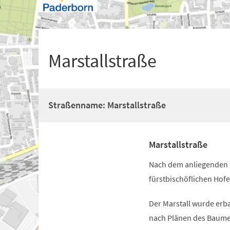
+
1
Marstallstraße
Straßenname: Marstallstraße
Marstallstraße
Nach dem anliegenden 
fürstbischöflichen Hofe
Der Marstall wurde erb
nach Plänen des Baumei