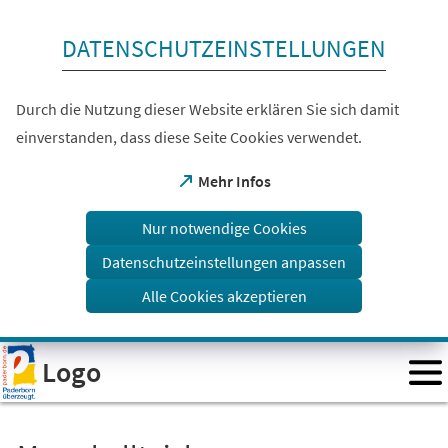
Inhalt anspringen
DATENSCHUTZEINSTELLUNGEN
Durch die Nutzung dieser Website erklären Sie sich damit
einverstanden, dass diese Seite Cookies verwendet.
(Öffnet
Mehr Infos
in
einem
Nur notwendige Cookies
neuen
Tab)
Datenschutzeinstellungen anpassen
Alle Cookies akzeptieren
Visuelle
Logo
Assistenzsoftware
öffnen.