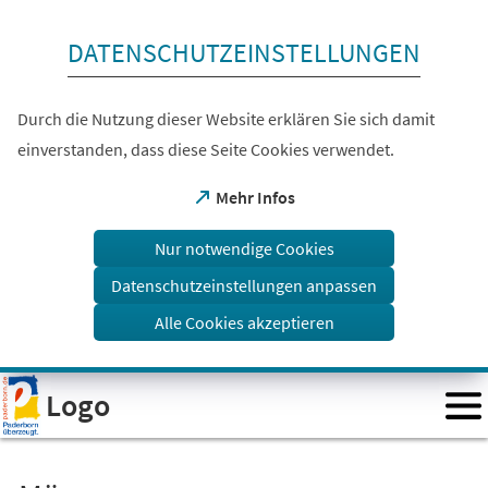
Inhalt anspringen
DATENSCHUTZEINSTELLUNGEN
Durch die Nutzung dieser Website erklären Sie sich damit
einverstanden, dass diese Seite Cookies verwendet.
(Öffnet
Mehr Infos
in
einem
Nur notwendige Cookies
neuen
Tab)
Datenschutzeinstellungen anpassen
Alle Cookies akzeptieren
Visuelle
Logo
Assistenzsoftware
öffnen.