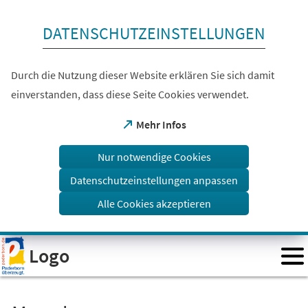
Inhalt anspringen
DATENSCHUTZEINSTELLUNGEN
Durch die Nutzung dieser Website erklären Sie sich damit
einverstanden, dass diese Seite Cookies verwendet.
(Öffnet
Mehr Infos
in
einem
Nur notwendige Cookies
neuen
Tab)
Datenschutzeinstellungen anpassen
Alle Cookies akzeptieren
Visuelle
Logo
Assistenzsoftware
öffnen.