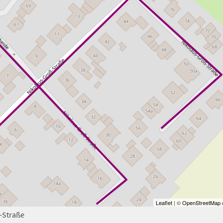
Leaflet
| ©
OpenStreetMap
c
-Straße