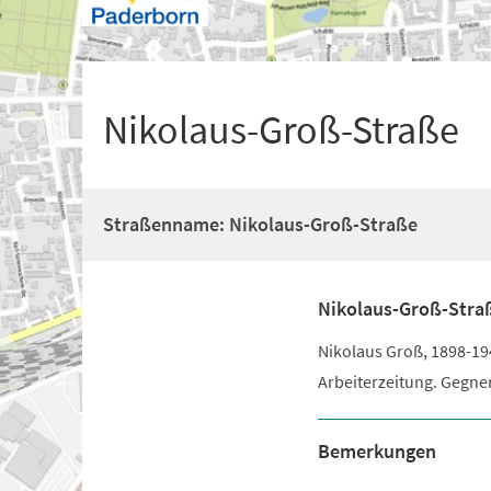
+
1
Nikolaus-Groß-Straße
Straßenname: Nikolaus-Groß-Straße
Nikolaus-Groß-Stra
Nikolaus Groß, 1898-1
Arbeiterzeitung. Gegner
Bemerkungen