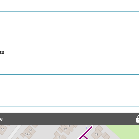
ss
ße