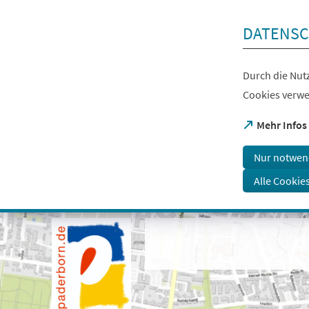
Inhalt anspringen
DATENSC
Durch die Nutz
Cookies verwe
(Öffnet
Mehr Infos
in
einem
Nur notwen
neuen
Tab)
Alle Cookie
Visuelle
Assistenzsoftware
öffnen.
Mit
der
Tastatur
erreichbar
über
ALT