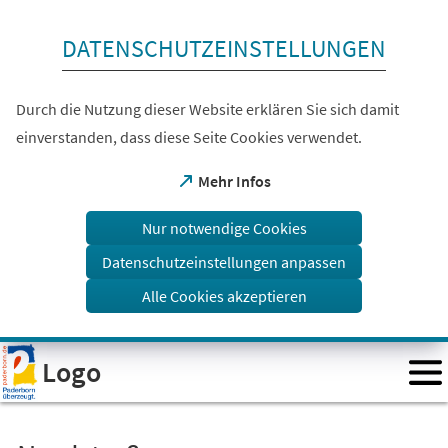
Inhalt anspringen
DATENSCHUTZEINSTELLUNGEN
Durch die Nutzung dieser Website erklären Sie sich damit
einverstanden, dass diese Seite Cookies verwendet.
(Öffnet
Mehr Infos
in
einem
Nur notwendige Cookies
neuen
Tab)
Datenschutzeinstellungen anpassen
Alle Cookies akzeptieren
Visuelle
Logo
Assistenzsoftware
öffnen.