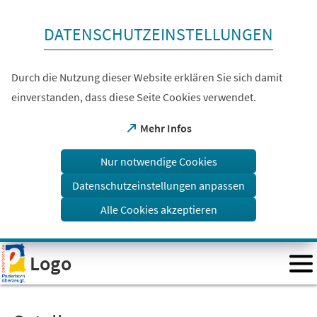
Inhalt anspringen
DATENSCHUTZEINSTELLUNGEN
Durch die Nutzung dieser Website erklären Sie sich damit
einverstanden, dass diese Seite Cookies verwendet.
(Öffnet
Mehr Infos
in
einem
Nur notwendige Cookies
neuen
Tab)
Datenschutzeinstellungen anpassen
Alle Cookies akzeptieren
Visuelle
Logo
Assistenzsoftware
öffnen.