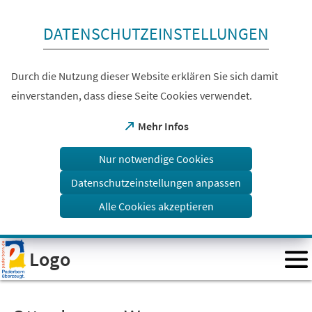
Inhalt anspringen
DATENSCHUTZEINSTELLUNGEN
Durch die Nutzung dieser Website erklären Sie sich damit
einverstanden, dass diese Seite Cookies verwendet.
(Öffnet
Mehr Infos
in
einem
Nur notwendige Cookies
neuen
Tab)
Datenschutzeinstellungen anpassen
Alle Cookies akzeptieren
Visuelle
Logo
Assistenzsoftware
öffnen.